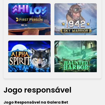
Jogo responsável
Jogo Responsável na Galera Bet