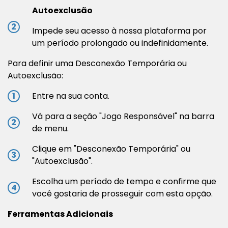
Autoexclusão
Impede seu acesso à nossa plataforma por
um período prolongado ou indefinidamente.
Para definir uma Desconexão Temporária ou
Autoexclusão:
Entre na sua conta.
Vá para a seção "Jogo Responsável" na barra
de menu.
Clique em "Desconexão Temporária" ou
"Autoexclusão".
Escolha um período de tempo e confirme que
você gostaria de prosseguir com esta opção.
Ferramentas Adicionais