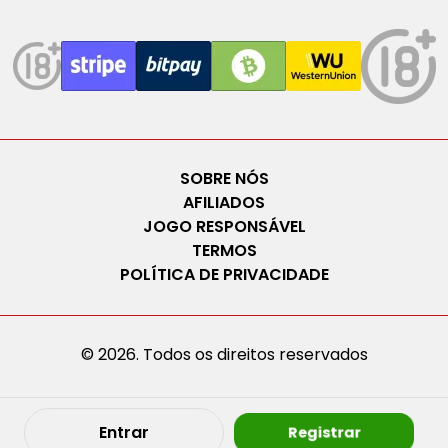
SOBRE NÓS
AFILIADOS
JOGO RESPONSÁVEL
TERMOS
POLÍTICA DE PRIVACIDADE
©
2026
. Todos os direitos reservados
Entrar
Registrar