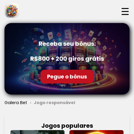
☰
Receba seu bônus:
R$800 + 200 giros grátis
Pegue o bônus
›
Galera Bet
Jogo responsável
Jogos populares