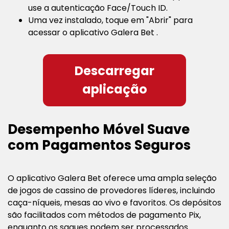
use a autenticação Face/Touch ID.
Uma vez instalado, toque em "Abrir" para
acessar o aplicativo Galera Bet .
Descarregar
aplicação
Desempenho Móvel Suave
com Pagamentos Seguros
O aplicativo Galera Bet oferece uma ampla seleção
de jogos de cassino de provedores líderes, incluindo
caça-níqueis, mesas ao vivo e favoritos. Os depósitos
são facilitados com métodos de pagamento Pix,
enquanto os saques podem ser processados