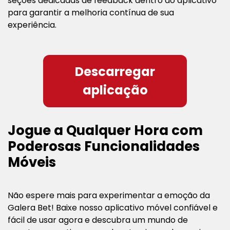
seções dedicadas de feedback dentro do aplicativo
para garantir a melhoria contínua de sua
experiência.
Descarregar
aplicação
Jogue a Qualquer Hora com
Poderosas Funcionalidades
Móveis
Não espere mais para experimentar a emoção da
Galera Bet! Baixe nosso aplicativo móvel confiável e
fácil de usar agora e descubra um mundo de