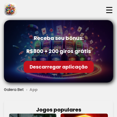
☰
Receba seu bônus:
R$800 + 200 giros grátis
Descarregar aplicação
›
Galera Bet
App
Jogos populares