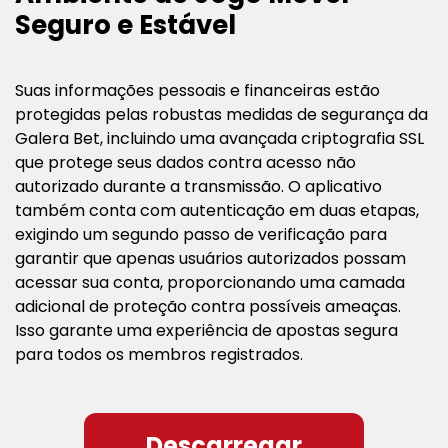
Seguro e Estável
Suas informações pessoais e financeiras estão
protegidas pelas robustas medidas de segurança da
Galera Bet, incluindo uma avançada criptografia SSL
que protege seus dados contra acesso não
autorizado durante a transmissão. O aplicativo
também conta com autenticação em duas etapas,
exigindo um segundo passo de verificação para
garantir que apenas usuários autorizados possam
acessar sua conta, proporcionando uma camada
adicional de proteção contra possíveis ameaças.
Isso garante uma experiência de apostas segura
para todos os membros registrados.
Descarregar