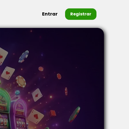
Entrar
Registrar