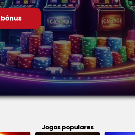
 bônus
Jogos populares