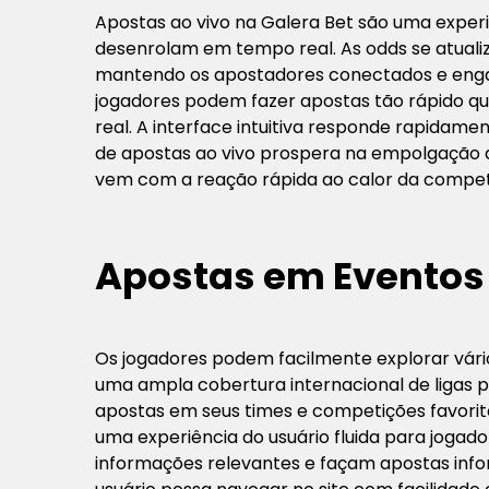
Apostas ao vivo na Galera Bet são uma exper
desenrolam em tempo real. As odds se atual
mantendo os apostadores conectados e engaj
jogadores podem fazer apostas tão rápido q
real. A interface intuitiva responde rapidame
de apostas ao vivo prospera na empolgação 
vem com a reação rápida ao calor da compet
Apostas em Eventos 
Os jogadores podem facilmente explorar vári
uma ampla cobertura internacional de ligas 
apostas em seus times e competições favoritos.
uma experiência do usuário fluida para joga
informações relevantes e façam apostas infor