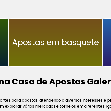
Apostas em basquete
na Casa de Apostas Galer
rtes para apostas, atendendo a diversos interesses e p
m explorar vários mercados e torneios em diferentes liga