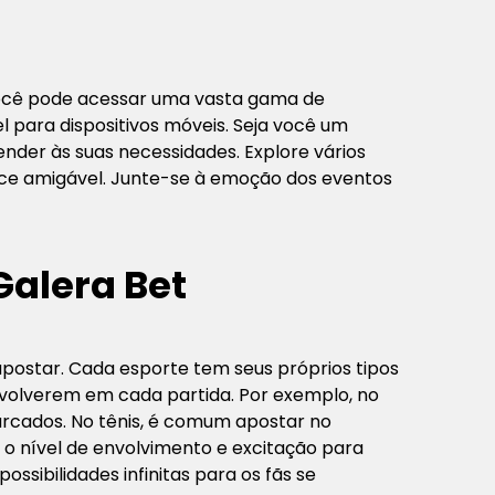
ocê pode acessar uma vasta gama de
 para dispositivos móveis. Seja você um
ender às suas necessidades. Explore vários
ace amigável. Junte-se à emoção dos eventos
alera Bet
postar. Cada esporte tem seus próprios tipos
volverem em cada partida. Por exemplo, no
arcados. No tênis, é comum apostar no
 o nível de envolvimento e excitação para
ssibilidades infinitas para os fãs se