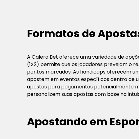
Formatos de Aposta
A Galera Bet oferece uma variedade de opções
(1X2) permite que os jogadores prevejam o r
pontos marcados. As handicaps oferecem uma
apostem em eventos específicos dentro de um
apostas para pagamentos potencialmente maio
personalizem suas apostas com base na intuiç
Apostando em Espor