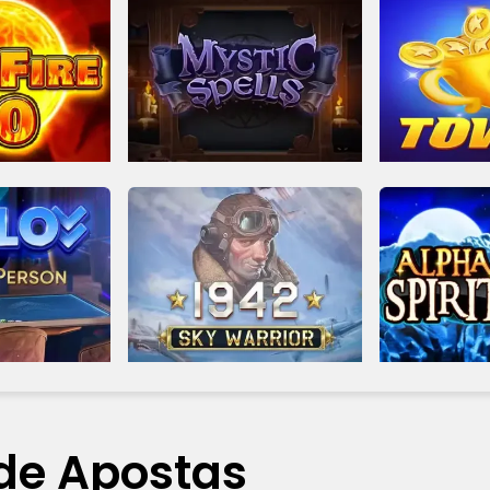
 de Apostas