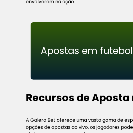
envolverem na ação.
Apostas em futebol
Recursos de Aposta 
A Galera Bet oferece uma vasta gama de espo
opções de apostas ao vivo, os jogadores pode