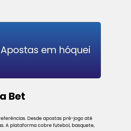
Apostas em hóquei
a Bet
referências. Desde apostas pré-jogo até
s. A plataforma cobre futebol, basquete,