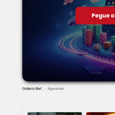
Pegue o
›
Galera Bet
Apostas