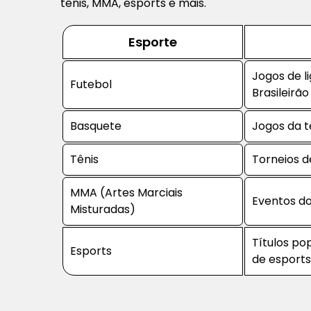
tênis, MMA, esports e mais.
Esporte
Jogos de l
Futebol
Brasileirão
Basquete
Jogos da t
Tênis
Torneios d
MMA (Artes Marciais
Eventos do
Misturadas)
Títulos po
Esports
de esports